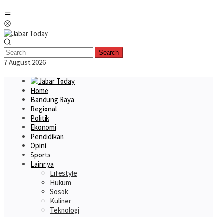
Skip
Mobile
to
Menu
content
Search
7 August 2026
Home
Bandung Raya
Regional
Politik
Ekonomi
Pendidikan
Opini
Sports
Lainnya
Lifestyle
Hukum
Sosok
Kuliner
Teknologi