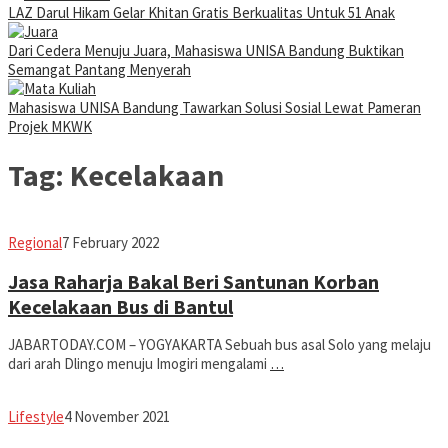
LAZ Darul Hikam Gelar Khitan Gratis Berkualitas Untuk 51 Anak
Dari Cedera Menuju Juara, Mahasiswa UNISA Bandung Buktikan
Semangat Pantang Menyerah
Mahasiswa UNISA Bandung Tawarkan Solusi Sosial Lewat Pameran
Projek MKWK
Tag:
Kecelakaan
Avila
Regional
7 February 2022
Dwiputra
Jasa Raharja Bakal Beri Santunan Korban
Kecelakaan Bus di Bantul
JABARTODAY.COM – YOGYAKARTA Sebuah bus asal Solo yang melaju
dari arah Dlingo menuju Imogiri mengalami
…
Avila
Lifestyle
4 November 2021
Dwiputra