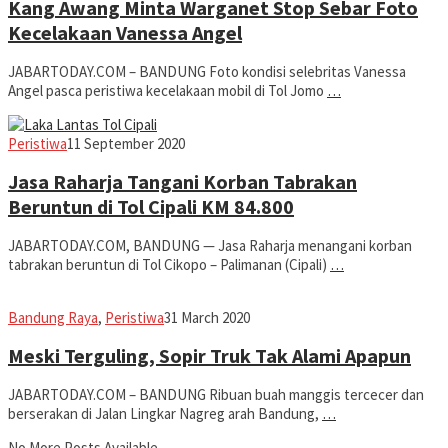
Kang Awang Minta Warganet Stop Sebar Foto
Kecelakaan Vanessa Angel
JABARTODAY.COM – BANDUNG Foto kondisi selebritas Vanessa
Angel pasca peristiwa kecelakaan mobil di Tol Jomo
…
Jabar
Peristiwa
11 September 2020
Today
Jasa Raharja Tangani Korban Tabrakan
Beruntun di Tol Cipali KM 84.800
JABARTODAY.COM, BANDUNG — Jasa Raharja menangani korban
tabrakan beruntun di Tol Cikopo – Palimanan (Cipali)
…
Jabar
Bandung Raya
,
Peristiwa
31 March 2020
Today
Meski Terguling, Sopir Truk Tak Alami Apapun
JABARTODAY.COM – BANDUNG Ribuan buah manggis tercecer dan
berserakan di Jalan Lingkar Nagreg arah Bandung,
…
No More Posts Available.