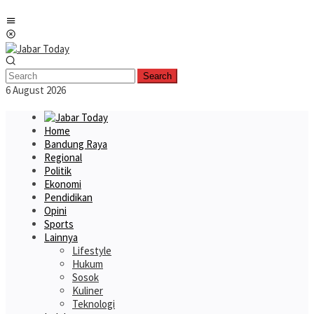
Skip
Mobile
to
Menu
content
Search
6 August 2026
Home
Bandung Raya
Regional
Politik
Ekonomi
Pendidikan
Opini
Sports
Lainnya
Lifestyle
Hukum
Sosok
Kuliner
Teknologi