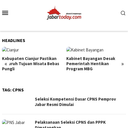
Skip
to
Mobile
content
Menu
HEADLINES
Kabupaten Cianjur Pastikan
Kabinet Bayangan Desak
«
»
Seluruh Tujuan Wisata Bebas
Pemerintah Hentikan
Pungli
Program MBG
TAG:
CPNS
Seleksi Kompetensi Dasar CPNS Pemprov
Jabar Resmi Dimulai
Pelaksanaan Seleksi CPNS dan PPPK
Dimatangkan