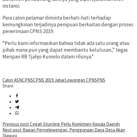
instansi.
Para calon pelamar diminta berhati-hati terhadap
kemungkinan terjadinya penipuan berkaitan dengan proses
penerimaan CPNS 2019.
“Perlu kami informasikan bahwa tidak ada satu orang atau
pihak mana pun yang dapat membantu kelulusan,” tegas
Menpan RB Tjahjo Kumolo dalam rilisnya.*
Calon ASN
CPNS
CPNS 2019 Jabar
Lowongan CPNS
PNS
Share
Post
Previous post
Cegah Stunting Perlu Komitmen Kepala Daerah
Next post
Rawan Penyelewengan, Penggunaan Dana Desa Akan
navigation
Diawasi