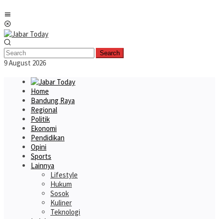
Skip
Mobile
to
Menu
content
Search
9 August 2026
Home
Bandung Raya
Regional
Politik
Ekonomi
Pendidikan
Opini
Sports
Lainnya
Lifestyle
Hukum
Sosok
Kuliner
Teknologi