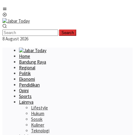
Skip
Mobile
to
Menu
content
Search
8 August 2026
Home
Bandung Raya
Regional
Politik
Ekonomi
Pendidikan
Opini
Sports
Lainnya
Lifestyle
Hukum
Sosok
Kuliner
Teknologi