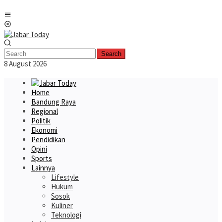
Skip
Mobile
to
Menu
content
Search
8 August 2026
Home
Bandung Raya
Regional
Politik
Ekonomi
Pendidikan
Opini
Sports
Lainnya
Lifestyle
Hukum
Sosok
Kuliner
Teknologi