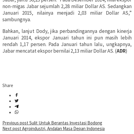
non-migas Jabar sejumlah 2,28 miliar Dollar AS. Sedangkan
Januari 2015, nilainya menjadi 2,03 miliar Dollar AS,”
sambungnya.
Bahkan, lanjut Dody, jika perbandingannya dengan kinerja
Januari 2014, ekspor Januari tahun ini pun masih lebih
rendah 1,17 persen. Pada Januari tahun lalu, ungkapnya,
Jabar mencatat ekspor bernilai 2,13 miliar Dollar AS. (
ADR
)
Share
Post
Previous post
Sulit Untuk Berantas Investasi Bodong
Next post
Agroindustri, Andalan Masa Depan Indonesia
navigation