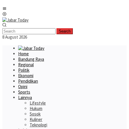
Skip
Mobile
to
Menu
content
Search
8 August 2026
Home
Bandung Raya
Regional
Politik
Ekonomi
Pendidikan
Opini
Sports
Lainnya
Lifestyle
Hukum
Sosok
Kuliner
Teknologi