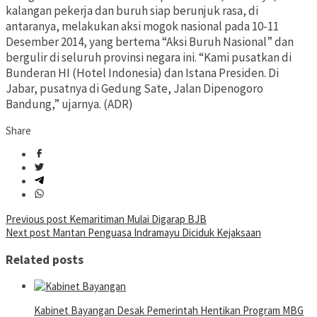
kalangan pekerja dan buruh siap berunjuk rasa, di
antaranya, melakukan aksi mogok nasional pada 10-11
Desember 2014, yang bertema “Aksi Buruh Nasional” dan
bergulir di seluruh provinsi negara ini. “Kami pusatkan di
Bunderan HI (Hotel Indonesia) dan Istana Presiden. Di
Jabar, pusatnya di Gedung Sate, Jalan Dipenogoro
Bandung,” ujarnya. (ADR)
Share
Post
Previous post
Kemaritiman Mulai Digarap BJB
Next post
Mantan Penguasa Indramayu Diciduk Kejaksaan
navigation
Related posts
Kabinet Bayangan Desak Pemerintah Hentikan Program MBG