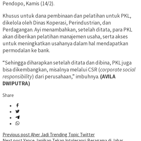
Pendopo, Kamis (14/2).
Khusus untuk dana pembinaan dan pelatihan untuk PKL,
dikelola oleh Dinas Koperasi, Perindustrian, dan
Perdagangan. Ayi menambahkan, setelah ditata, para PKL
akan diberikan pelatihan manajemen usaha, serta akses
untuk meningkatkan usahanya dalam hal mendapatkan
permodalan ke bank.
“Sehingga diharapkan setelah ditata dan dibina, PKL juga
bisa dikembangkan, misalnya melalui CSR (
corporate social
responsibility
) dari perusahaan,” imbuhnya.
(AVILA
DWIPUTRA)
Share
Post
Previous post
Aher Jadi Trending Topic Twitter
Next post
Yance Janjikan Tekan Intoleransi Beragama di Jabar