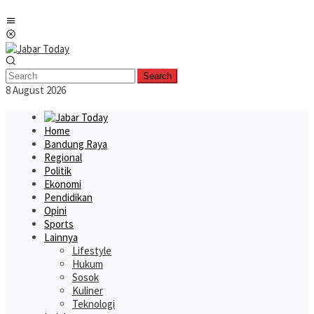
Skip
Mobile
to
Menu
content
Search
8 August 2026
Home
Bandung Raya
Regional
Politik
Ekonomi
Pendidikan
Opini
Sports
Lainnya
Lifestyle
Hukum
Sosok
Kuliner
Teknologi