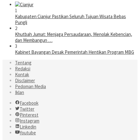
1
Kabupaten Cianjur Pastikan Seluruh Tujuan Wisata Bebas
Pungli
2
Khutbah Jumat: Menjaga Persaudaraan, Menolak Kebencian,
dan Membangun …
3
Kabinet Bayangan Desak Pemerintah Hentikan Program MBG
Tentang
Redaksi
Kontak
Disclaimer
Pedoman Media
Iklan
Facebook
Twitter
Pinterest
Instagram
Linkedin
Youtube