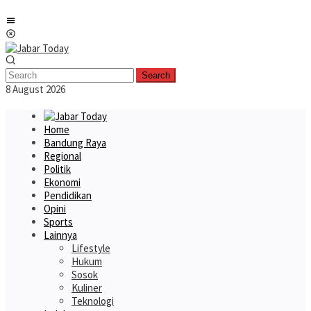
Skip
Mobile
to
Menu
content
Search
8 August 2026
Home
Bandung Raya
Regional
Politik
Ekonomi
Pendidikan
Opini
Sports
Lainnya
Lifestyle
Hukum
Sosok
Kuliner
Teknologi