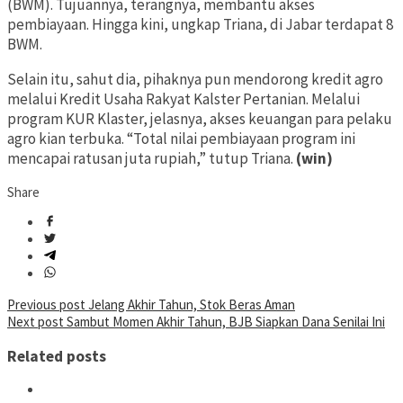
(BWM). Tujuannya, terangnya, membantu akses
pembiayaan. Hingga kini, ungkap Triana, di Jabar terdapat 8
BWM.
Selain itu, sahut dia, pihaknya pun mendorong kredit agro
melalui Kredit Usaha Rakyat Kalster Pertanian. Melalui
program KUR Klaster, jelasnya, akses keuangan para pelaku
agro kian terbuka. “Total nilai pembiayaan program ini
mencapai ratusan juta rupiah,” tutup Triana.
(win)
Share
Post
Previous post
Jelang Akhir Tahun, Stok Beras Aman
Next post
Sambut Momen Akhir Tahun, BJB Siapkan Dana Senilai Ini
navigation
Related posts