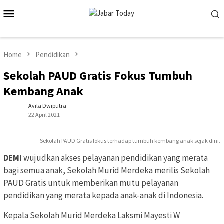
Skip
Mobile
to
Menu
content
Home
Pendidikan
Sekolah PAUD Gratis Fokus Tumbuh
Kembang Anak
Avila Dwiputra
22 April 2021
Sekolah PAUD Gratis fokus terhadap tumbuh kembang anak sejak dini.
DEMI
wujudkan akses pelayanan pendidikan yang merata
bagi semua anak, Sekolah Murid Merdeka merilis Sekolah
PAUD Gratis untuk memberikan mutu pelayanan
pendidikan yang merata kepada anak-anak di Indonesia.
Kepala Sekolah Murid Merdeka Laksmi Mayesti W