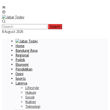
Skip
Mobile
to
Menu
content
Search
8 August 2026
Home
Bandung Raya
Regional
Politik
Ekonomi
Pendidikan
Opini
Sports
Lainnya
Lifestyle
Hukum
Sosok
Kuliner
Teknologi