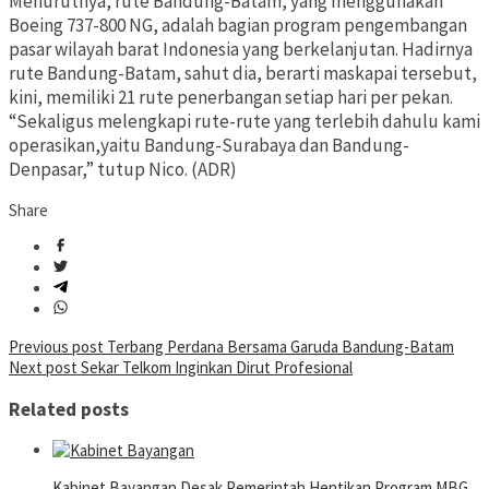
Menurutnya, rute Bandung-Batam, yang menggunakan
Boeing 737-800 NG, adalah bagian program pengembangan
pasar wilayah barat Indonesia yang berkelanjutan. Hadirnya
rute Bandung-Batam, sahut dia, berarti maskapai tersebut,
kini, memiliki 21 rute penerbangan setiap hari per pekan.
“Sekaligus melengkapi rute-rute yang terlebih dahulu kami
operasikan,yaitu Bandung-Surabaya dan Bandung-
Denpasar,” tutup Nico. (ADR)
Share
Post
Previous post
Terbang Perdana Bersama Garuda Bandung-Batam
Next post
Sekar Telkom Inginkan Dirut Profesional
navigation
Related posts
Kabinet Bayangan Desak Pemerintah Hentikan Program MBG