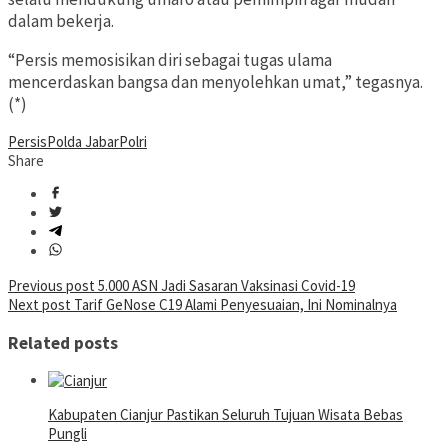
dalam bekerja.
“Persis memosisikan diri sebagai tugas ulama
mencerdaskan bangsa dan menyolehkan umat,” tegasnya.
(*)
Persis
Polda Jabar
Polri
Share
Post
Previous post
5.000 ASN Jadi Sasaran Vaksinasi Covid-19
Next post
Tarif GeNose C19 Alami Penyesuaian, Ini Nominalnya
navigation
Related posts
Kabupaten Cianjur Pastikan Seluruh Tujuan Wisata Bebas
Pungli