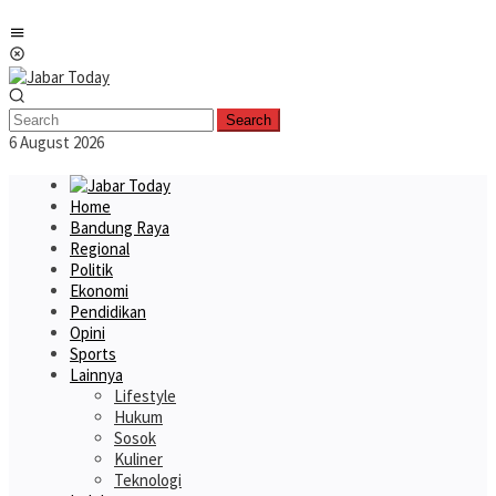
Skip
Mobile
to
Menu
content
Search
6 August 2026
Home
Bandung Raya
Regional
Politik
Ekonomi
Pendidikan
Opini
Sports
Lainnya
Lifestyle
Hukum
Sosok
Kuliner
Teknologi