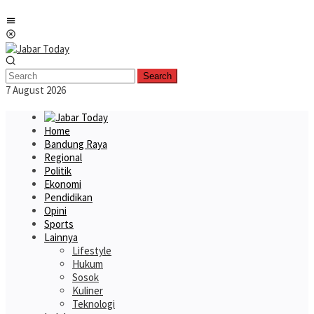
Skip
Mobile
to
Menu
content
Search
7 August 2026
Home
Bandung Raya
Regional
Politik
Ekonomi
Pendidikan
Opini
Sports
Lainnya
Lifestyle
Hukum
Sosok
Kuliner
Teknologi