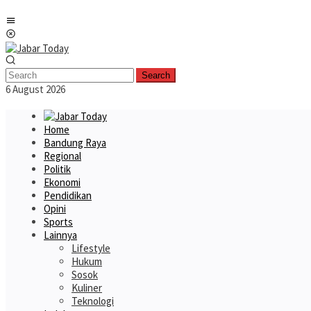
Skip
Mobile
to
Menu
content
Search
6 August 2026
Home
Bandung Raya
Regional
Politik
Ekonomi
Pendidikan
Opini
Sports
Lainnya
Lifestyle
Hukum
Sosok
Kuliner
Teknologi