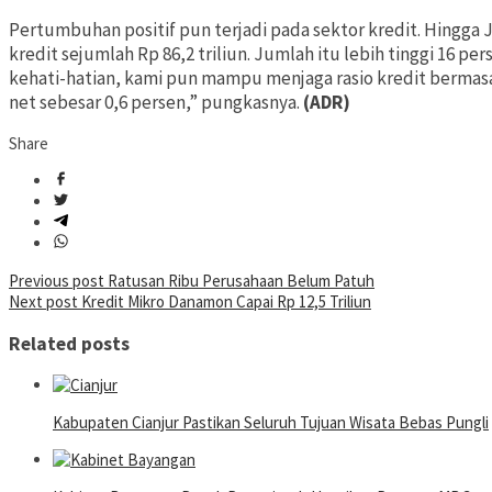
Pertumbuhan positif pun terjadi pada sektor kredit. Hingga 
kredit sejumlah Rp 86,2 triliun. Jumlah itu lebih tinggi 16 per
kehati-hatian, kami pun mampu menjaga rasio kredit bermasa
net sebesar 0,6 persen,” pungkasnya.
(ADR)
Share
Post
Previous post
Ratusan Ribu Perusahaan Belum Patuh
Next post
Kredit Mikro Danamon Capai Rp 12,5 Triliun
navigation
Related posts
Kabupaten Cianjur Pastikan Seluruh Tujuan Wisata Bebas Pungli