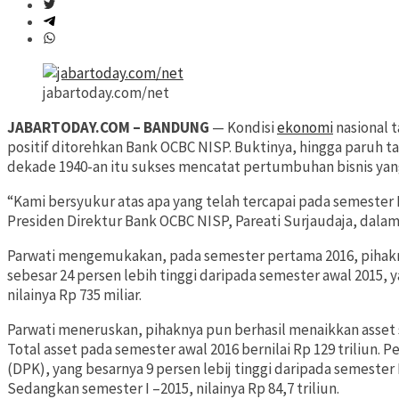
jabartoday.com/net
JABARTODAY.COM – BANDUNG
— Kondisi
ekonomi
nasional t
positif ditorehkan Bank OCBC NISP. Buktinya, hingga paruh t
dekade 1940-an itu sukses mencatat pertumbuhan bisnis yang
“Kami bersyukur atas apa yang telah tercapai pada semester I
Presiden Direktur Bank OCBC NISP, Pareati Surjaudaja, dalam
Parwati mengemukakan, pada semester pertama 2016, pihakn
sebesar 24 persen lebih tinggi daripada semester awal 2015, y
nilainya Rp 735 miliar.
Parwati meneruskan, pihaknya pun berhasil menaikkan asset s
Total asset pada semester awal 2016 bernilai Rp 129 triliun
(DPK), yang besarnya 9 persen lebij tinggi daripada semester 
Sedangkan semester I –2015, nilainya Rp 84,7 triliun.