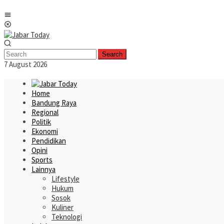
Skip
Mobile
to
Menu
content
Search
7 August 2026
Home
Bandung Raya
Regional
Politik
Ekonomi
Pendidikan
Opini
Sports
Lainnya
Lifestyle
Hukum
Sosok
Kuliner
Teknologi