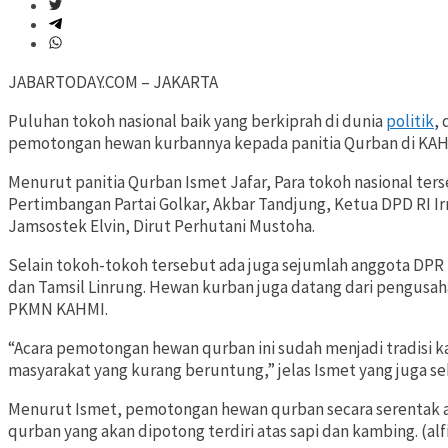
JABARTODAY.COM – JAKARTA
Puluhan tokoh nasional baik yang berkiprah di dunia
politik
,
pemotongan hewan kurbannya kepada panitia Qurban di KAH
Menurut panitia Qurban Ismet Jafar, Para tokoh nasional ter
Pertimbangan Partai Golkar, Akbar Tandjung, Ketua DPD RI 
Jamsostek Elvin, Dirut Perhutani Mustoha.
Selain tokoh-tokoh tersebut ada juga sejumlah anggota DPR RI
dan Tamsil Linrung. Hewan kurban juga datang dari pengusa
PKMN KAHMI.
“Acara pemotongan hewan qurban ini sudah menjadi tradisi 
masyarakat yang kurang beruntung,” jelas Ismet yang juga se
Menurut Ismet, pemotongan hewan qurban secara serentak a
qurban yang akan dipotong terdiri atas sapi dan kambing. (alf