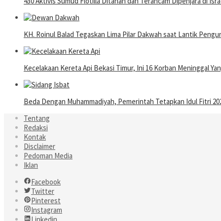
430 Aktivis Sumud Flotilla Ditahan dan Terancam Dipenjara di Isra
KH. Roinul Balad Tegaskan Lima Pilar Dakwah saat Lantik Pen
Kecelakaan Kereta Api Bekasi Timur, Ini 16 Korban Meninggal Y
Beda Dengan Muhammadiyah, Pemerintah Tetapkan Idul Fitri 202
Tentang
Redaksi
Kontak
Disclaimer
Pedoman Media
Iklan
Facebook
Twitter
Pinterest
Instagram
Linkedin