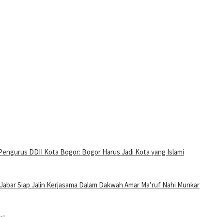
Pengurus DDII Kota Bogor: Bogor Harus Jadi Kota yang Islami
Jabar Siap Jalin Kerjasama Dalam Dakwah Amar Ma’ruf Nahi Munkar