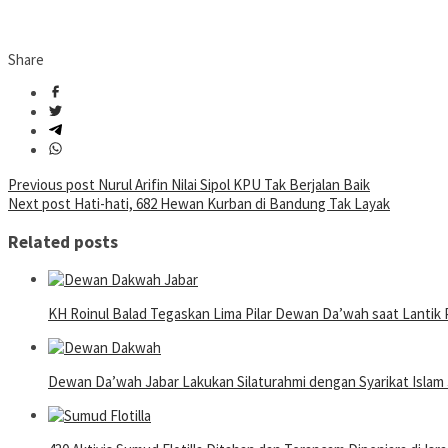
Share
Post
Previous post
Nurul Arifin Nilai Sipol KPU Tak Berjalan Baik
Next post
Hati-hati, 682 Hewan Kurban di Bandung Tak Layak
navigation
Related posts
KH Roinul Balad Tegaskan Lima Pilar Dewan Da’wah saat Lantik 
Dewan Da’wah Jabar Lakukan Silaturahmi dengan Syarikat Islam 