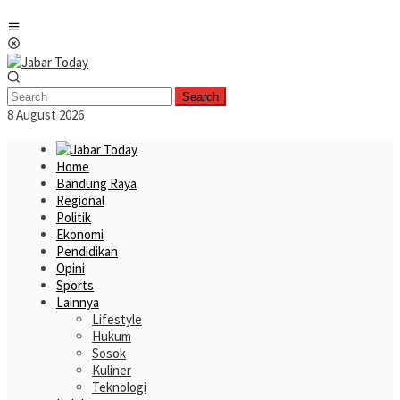
Skip
Mobile
to
Menu
content
Search
8 August 2026
Home
Bandung Raya
Regional
Politik
Ekonomi
Pendidikan
Opini
Sports
Lainnya
Lifestyle
Hukum
Sosok
Kuliner
Teknologi