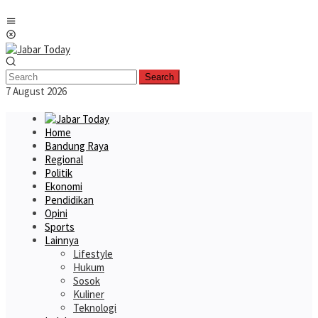
Skip
Mobile
to
Menu
content
Search
7 August 2026
Home
Bandung Raya
Regional
Politik
Ekonomi
Pendidikan
Opini
Sports
Lainnya
Lifestyle
Hukum
Sosok
Kuliner
Teknologi