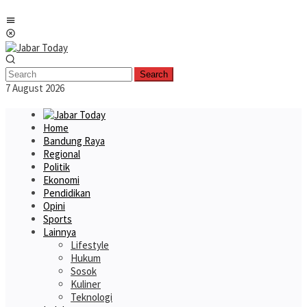
Skip
Mobile
to
Menu
content
Search
7 August 2026
Home
Bandung Raya
Regional
Politik
Ekonomi
Pendidikan
Opini
Sports
Lainnya
Lifestyle
Hukum
Sosok
Kuliner
Teknologi