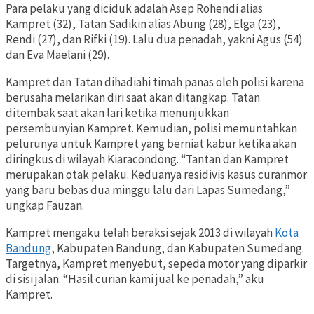
Para pelaku yang diciduk adalah Asep Rohendi alias
Kampret (32), Tatan Sadikin alias Abung (28), Elga (23),
Rendi (27), dan Rifki (19). Lalu dua penadah, yakni Agus (54)
dan Eva Maelani (29).
Kampret dan Tatan dihadiahi timah panas oleh polisi karena
berusaha melarikan diri saat akan ditangkap. Tatan
ditembak saat akan lari ketika menunjukkan
persembunyian Kampret. Kemudian, polisi memuntahkan
pelurunya untuk Kampret yang berniat kabur ketika akan
diringkus di wilayah Kiaracondong. “Tantan dan Kampret
merupakan otak pelaku. Keduanya residivis kasus curanmor
yang baru bebas dua minggu lalu dari Lapas Sumedang,”
ungkap Fauzan.
Kampret mengaku telah beraksi sejak 2013 di wilayah
Kota
Bandung
, Kabupaten Bandung, dan Kabupaten Sumedang.
Targetnya, Kampret menyebut, sepeda motor yang diparkir
di sisi jalan. “Hasil curian kami jual ke penadah,” aku
Kampret.