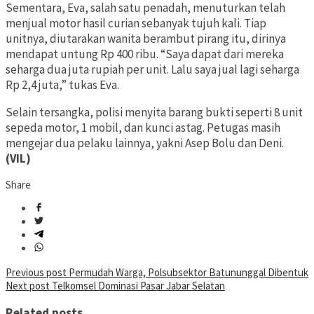
Sementara, Eva, salah satu penadah, menuturkan telah
menjual motor hasil curian sebanyak tujuh kali. Tiap
unitnya, diutarakan wanita berambut pirang itu, dirinya
mendapat untung Rp 400 ribu. “Saya dapat dari mereka
seharga dua juta rupiah per unit. Lalu saya jual lagi seharga
Rp 2,4 juta,” tukas Eva.
Selain tersangka, polisi menyita barang bukti seperti 8 unit
sepeda motor, 1 mobil, dan kunci astag. Petugas masih
mengejar dua pelaku lainnya, yakni Asep Bolu dan Deni.
(VIL)
Share
Post
Previous post
Permudah Warga, Polsubsektor Batununggal Dibentuk
Next post
Telkomsel Dominasi Pasar Jabar Selatan
navigation
Related posts