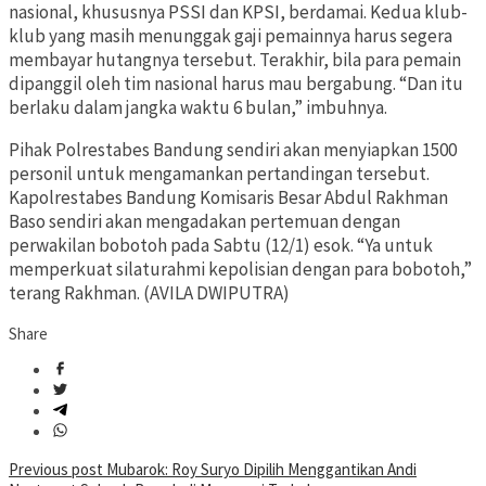
nasional, khususnya PSSI dan KPSI, berdamai. Kedua klub-
klub yang masih menunggak gaji pemainnya harus segera
membayar hutangnya tersebut. Terakhir, bila para pemain
dipanggil oleh tim nasional harus mau bergabung. “Dan itu
berlaku dalam jangka waktu 6 bulan,” imbuhnya.
Pihak Polrestabes Bandung sendiri akan menyiapkan 1500
personil untuk mengamankan pertandingan tersebut.
Kapolrestabes Bandung Komisaris Besar Abdul Rakhman
Baso sendiri akan mengadakan pertemuan dengan
perwakilan bobotoh pada Sabtu (12/1) esok. “Ya untuk
memperkuat silaturahmi kepolisian dengan para bobotoh,”
terang Rakhman. (AVILA DWIPUTRA)
Share
Post
Previous post
Mubarok: Roy Suryo Dipilih Menggantikan Andi