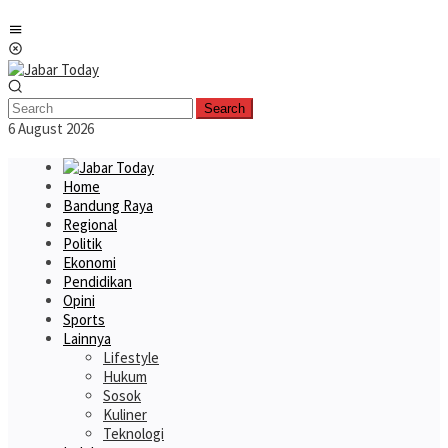
Skip
Mobile
to
Menu
content
Search
6 August 2026
Home
Bandung Raya
Regional
Politik
Ekonomi
Pendidikan
Opini
Sports
Lainnya
Lifestyle
Hukum
Sosok
Kuliner
Teknologi