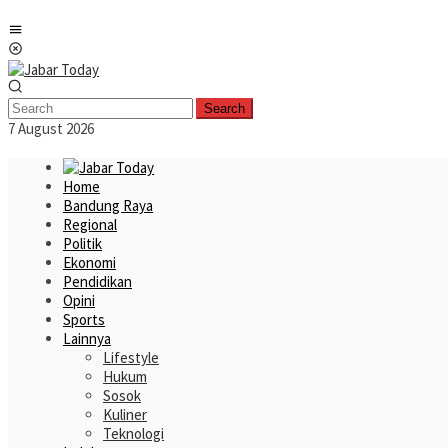
Skip
Mobile
to
Menu
content
Search
7 August 2026
Home
Bandung Raya
Regional
Politik
Ekonomi
Pendidikan
Opini
Sports
Lainnya
Lifestyle
Hukum
Sosok
Kuliner
Teknologi