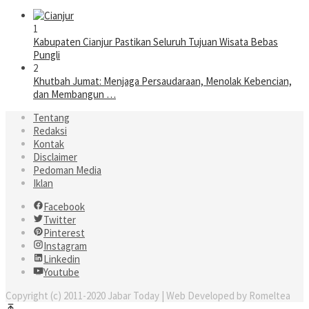
1
Kabupaten Cianjur Pastikan Seluruh Tujuan Wisata Bebas
Pungli
2
Khutbah Jumat: Menjaga Persaudaraan, Menolak Kebencian,
dan Membangun …
Tentang
Redaksi
Kontak
Disclaimer
Pedoman Media
Iklan
Facebook
Twitter
Pinterest
Instagram
Linkedin
Youtube
Copyright (c) 2011-2020 Jabar Today | Web Developed by Romeltea