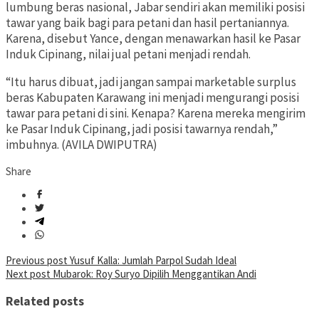
lumbung beras nasional, Jabar sendiri akan memiliki posisi
tawar yang baik bagi para petani dan hasil pertaniannya.
Karena, disebut Yance, dengan menawarkan hasil ke Pasar
Induk Cipinang, nilai jual petani menjadi rendah.
“Itu harus dibuat, jadi jangan sampai marketable surplus
beras Kabupaten Karawang ini menjadi mengurangi posisi
tawar para petani di sini. Kenapa? Karena mereka mengirim
ke Pasar Induk Cipinang, jadi posisi tawarnya rendah,”
imbuhnya. (AVILA DWIPUTRA)
Share
Post
Previous post
Yusuf Kalla: Jumlah Parpol Sudah Ideal
Next post
Mubarok: Roy Suryo Dipilih Menggantikan Andi
navigation
Related posts