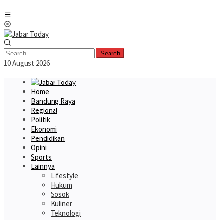
Skip
Mobile
to
Menu
content
Search
10 August 2026
Home
Bandung Raya
Regional
Politik
Ekonomi
Pendidikan
Opini
Sports
Lainnya
Lifestyle
Hukum
Sosok
Kuliner
Teknologi