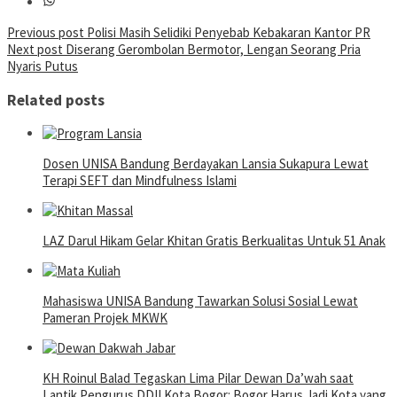
Post
Previous post
Polisi Masih Selidiki Penyebab Kebakaran Kantor PR
Next post
Diserang Gerombolan Bermotor, Lengan Seorang Pria
navigation
Nyaris Putus
Related posts
Dosen UNISA Bandung Berdayakan Lansia Sukapura Lewat
Terapi SEFT dan Mindfulness Islami
LAZ Darul Hikam Gelar Khitan Gratis Berkualitas Untuk 51 Anak
Mahasiswa UNISA Bandung Tawarkan Solusi Sosial Lewat
Pameran Projek MKWK
KH Roinul Balad Tegaskan Lima Pilar Dewan Da’wah saat
Lantik Pengurus DDII Kota Bogor: Bogor Harus Jadi Kota yang