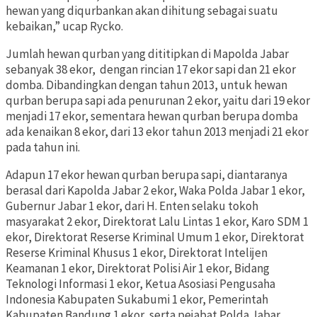
hewan yang diqurbankan akan dihitung sebagai suatu
kebaikan,” ucap Rycko.
Jumlah hewan qurban yang dititipkan di Mapolda Jabar
sebanyak 38 ekor, dengan rincian 17 ekor sapi dan 21 ekor
domba. Dibandingkan dengan tahun 2013, untuk hewan
qurban berupa sapi ada penurunan 2 ekor, yaitu dari 19 ekor
menjadi 17 ekor, sementara hewan qurban berupa domba
ada kenaikan 8 ekor, dari 13 ekor tahun 2013 menjadi 21 ekor
pada tahun ini.
Adapun 17 ekor hewan qurban berupa sapi, diantaranya
berasal dari Kapolda Jabar 2 ekor, Waka Polda Jabar 1 ekor,
Gubernur Jabar 1 ekor, dari H. Enten selaku tokoh
masyarakat 2 ekor, Direktorat Lalu Lintas 1 ekor, Karo SDM 1
ekor, Direktorat Reserse Kriminal Umum 1 ekor, Direktorat
Reserse Kriminal Khusus 1 ekor, Direktorat Intelijen
Keamanan 1 ekor, Direktorat Polisi Air 1 ekor, Bidang
Teknologi Informasi 1 ekor, Ketua Asosiasi Pengusaha
Indonesia Kabupaten Sukabumi 1 ekor, Pemerintah
Kabupaten Bandung 1 ekor, serta pejabat Polda Jabar