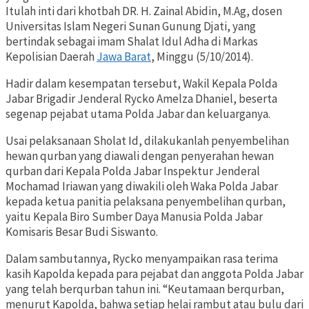
Itulah inti dari khotbah DR. H. Zainal Abidin, M.Ag, dosen
Universitas Islam Negeri Sunan Gunung Djati, yang
bertindak sebagai imam Shalat Idul Adha di Markas
Kepolisian Daerah
Jawa Barat
, Minggu (5/10/2014).
Hadir dalam kesempatan tersebut, Wakil Kepala Polda
Jabar Brigadir Jenderal Rycko Amelza Dhaniel, beserta
segenap pejabat utama Polda Jabar dan keluarganya.
Usai pelaksanaan Sholat Id, dilakukanlah penyembelihan
hewan qurban yang diawali dengan penyerahan hewan
qurban dari Kepala Polda Jabar Inspektur Jenderal
Mochamad Iriawan yang diwakili oleh Waka Polda Jabar
kepada ketua panitia pelaksana penyembelihan qurban,
yaitu Kepala Biro Sumber Daya Manusia Polda Jabar
Komisaris Besar Budi Siswanto.
Dalam sambutannya, Rycko menyampaikan rasa terima
kasih Kapolda kepada para pejabat dan anggota Polda Jabar
yang telah berqurban tahun ini. “Keutamaan berqurban,
menurut Kapolda, bahwa setiap helai rambut atau bulu dari