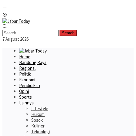
Skip
Mobile
to
Menu
content
Search
7 August 2026
Home
Bandung Raya
Regional
Politik
Ekonomi
Pendidikan
Opini
Sports
Lainnya
Lifestyle
Hukum
Sosok
Kuliner
Teknologi