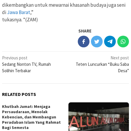
dikembangkan untuk mewarnai khasanah budaya juga seni
di
Jawa Barat
,”
tukasnya. *(ZAM)
SHARE
Post
Previous post
Next post
Sedang Nonton TV, Rumah
Teten Luncurkan “Buku Saba
navigation
Solihin Terbakar
Desa”
RELATED POSTS
Khutbah Jumat: Menjaga
Persaudaraan, Menolak
Kebencian, dan Membangun
Peradaban Islam Yang Rahmat
Bagi Semesta