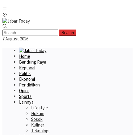
Skip
Mobile
to
Menu
content
Search
7 August 2026
Home
Bandung Raya
Regional
Politik
Ekonomi
Pendidikan
Opini
Sports
Lainnya
Lifestyle
Hukum
Sosok
Kuliner
Teknologi