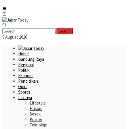
Skip
Mobile
to
Menu
content
Search
9 August 2026
Home
Bandung Raya
Regional
Politik
Ekonomi
Pendidikan
Opini
Sports
Lainnya
Lifestyle
Hukum
Sosok
Kuliner
Teknologi