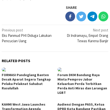
SHARE
Post
Previous post
Next post
Eks Panmud PHI Diduga Lakukan
Di Indramayu, Empat Orang
navigation
Pencucian Uang
Tewas Karena Banjir
RELATED POSTS
FORMASI Pandeglang Banten
Forum DKM Bandung Raya
Desak Aparat Segera Tangkap
Minta Pemprov Jabar
Pelaku Pelaknat Sahabat
Keluarkan Perda Terbitkan
Rasulullah
Perda Anti Miras dan Larangan
LGBT
KAHMI West Jawa Launches
Audiensi Dengan PASS, Ketua
Transformation Agenda
DPRD Kota Bandung Pastikan