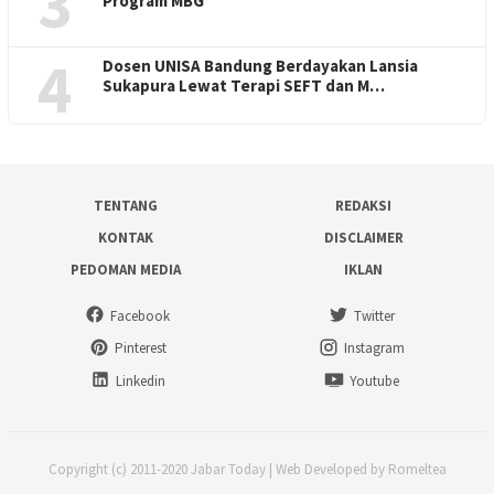
3
Program MBG
4
Dosen UNISA Bandung Berdayakan Lansia
Sukapura Lewat Terapi SEFT dan M…
TENTANG
REDAKSI
KONTAK
DISCLAIMER
PEDOMAN MEDIA
IKLAN
Facebook
Twitter
Pinterest
Instagram
Linkedin
Youtube
Copyright (c) 2011-2020 Jabar Today | Web Developed by Romeltea