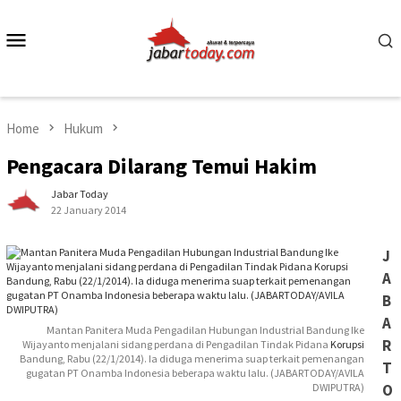
Skip
to
Mobile
content
Menu
Home
Hukum
Pengacara Dilarang Temui Hakim
Jabar Today
22 January 2014
J
A
B
A
Mantan Panitera Muda Pengadilan Hubungan Industrial Bandung Ike
R
Wijayanto menjalani sidang perdana di Pengadilan Tindak Pidana
Korupsi
Bandung, Rabu (22/1/2014). Ia diduga menerima suap terkait pemenangan
T
gugatan PT Onamba Indonesia beberapa waktu lalu. (JABARTODAY/AVILA
DWIPUTRA)
O