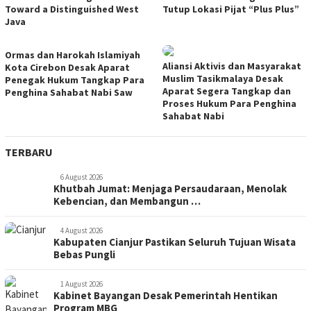
Toward a Distinguished West
Tutup Lokasi Pijat “Plus Plus”
Java
Ormas dan Harokah Islamiyah
Aliansi Aktivis dan Masyarakat
Kota Cirebon Desak Aparat
Muslim Tasikmalaya Desak
Penegak Hukum Tangkap Para
Aparat Segera Tangkap dan
Penghina Sahabat Nabi Saw
Proses Hukum Para Penghina
Sahabat Nabi
TERBARU
6 August 2026
Khutbah Jumat: Menjaga Persaudaraan, Menolak
Kebencian, dan Membangun …
4 August 2026
Kabupaten Cianjur Pastikan Seluruh Tujuan Wisata
Bebas Pungli
1 August 2026
Kabinet Bayangan Desak Pemerintah Hentikan
Program MBG