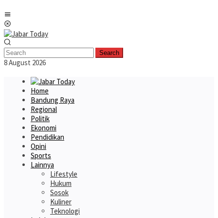
Skip
Mobile
to
Menu
content
Search
8 August 2026
Home
Bandung Raya
Regional
Politik
Ekonomi
Pendidikan
Opini
Sports
Lainnya
Lifestyle
Hukum
Sosok
Kuliner
Teknologi