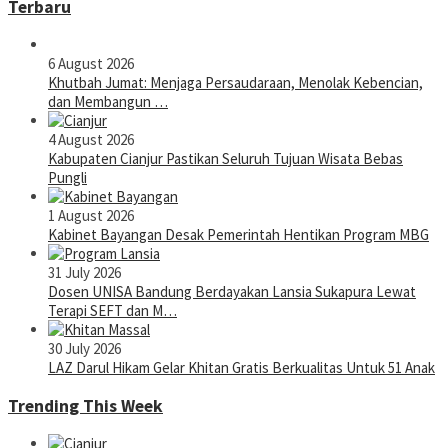
Terbaru
6 August 2026
Khutbah Jumat: Menjaga Persaudaraan, Menolak Kebencian,
dan Membangun …
4 August 2026
Kabupaten Cianjur Pastikan Seluruh Tujuan Wisata Bebas
Pungli
1 August 2026
Kabinet Bayangan Desak Pemerintah Hentikan Program MBG
31 July 2026
Dosen UNISA Bandung Berdayakan Lansia Sukapura Lewat
Terapi SEFT dan M…
30 July 2026
LAZ Darul Hikam Gelar Khitan Gratis Berkualitas Untuk 51 Anak
Trending This Week