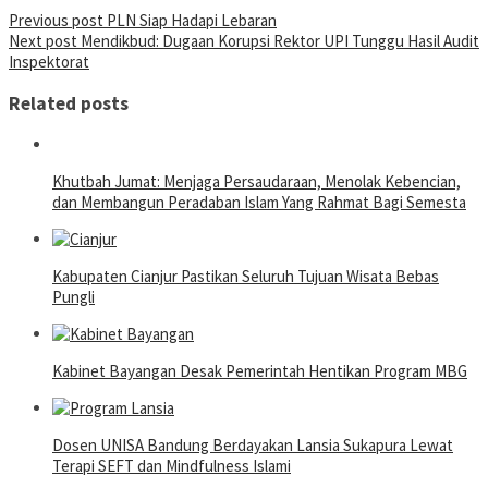
Post
Previous post
PLN Siap Hadapi Lebaran
Next post
Mendikbud: Dugaan Korupsi Rektor UPI Tunggu Hasil Audit
navigation
Inspektorat
Related posts
Khutbah Jumat: Menjaga Persaudaraan, Menolak Kebencian,
dan Membangun Peradaban Islam Yang Rahmat Bagi Semesta
Kabupaten Cianjur Pastikan Seluruh Tujuan Wisata Bebas
Pungli
Kabinet Bayangan Desak Pemerintah Hentikan Program MBG
Dosen UNISA Bandung Berdayakan Lansia Sukapura Lewat
Terapi SEFT dan Mindfulness Islami