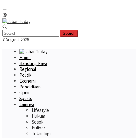
Skip
Mobile
to
Menu
content
Search
7 August 2026
Home
Bandung Raya
Regional
Politik
Ekonomi
Pendidikan
Opini
Sports
Lainnya
Lifestyle
Hukum
Sosok
Kuliner
Teknologi