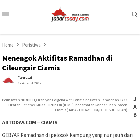
Skip
to
Mobile
content
Menu
Home
Peristiwa
Menengok Aktifitas Ramadhan di
Cileungsir Ciamis
Fahruszf
17 August 2012
J
Peringatan Nuzulul Quran yang digelar oleh Panitia Kegiatan Ramadhan 1433
H Ikatan Generasi Muda Cileungsir (IGMC), Kecamatan Rancah, Kabupaten
A
Ciamis (JABARTODAY.COM/DEDE SUHERLAN)
B
ARTODAY.COM – CIAMIS
GEBYAR Ramadhan di pelosok kampung yang nun jauh dari