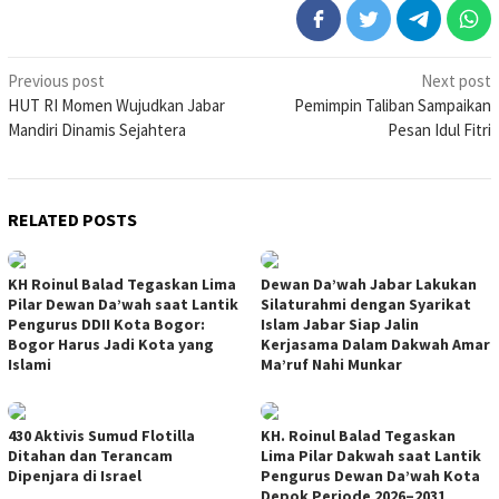
Post
Previous post
Next post
HUT RI Momen Wujudkan Jabar
Pemimpin Taliban Sampaikan
navigation
Mandiri Dinamis Sejahtera
Pesan Idul Fitri
RELATED POSTS
KH Roinul Balad Tegaskan Lima
Dewan Da’wah Jabar Lakukan
Pilar Dewan Da’wah saat Lantik
Silaturahmi dengan Syarikat
Pengurus DDII Kota Bogor:
Islam Jabar Siap Jalin
Bogor Harus Jadi Kota yang
Kerjasama Dalam Dakwah Amar
Islami
Ma’ruf Nahi Munkar
430 Aktivis Sumud Flotilla
KH. Roinul Balad Tegaskan
Ditahan dan Terancam
Lima Pilar Dakwah saat Lantik
Dipenjara di Israel
Pengurus Dewan Da’wah Kota
Depok Periode 2026–2031