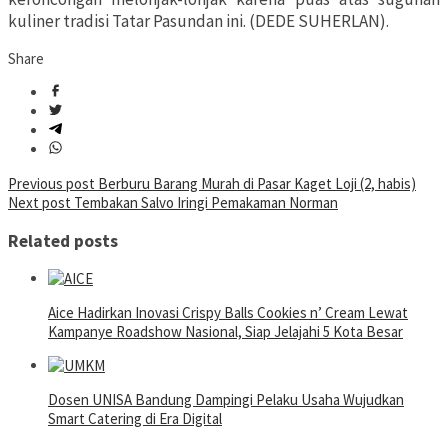
kuliner tradisi Tatar Pasundan ini. (DEDE SUHERLAN).
Share
Post
Previous post
Berburu Barang Murah di Pasar Kaget Loji (2, habis)
Next post
Tembakan Salvo Iringi Pemakaman Norman
navigation
Related posts
Aice Hadirkan Inovasi Crispy Balls Cookies n’ Cream Lewat
Kampanye Roadshow Nasional, Siap Jelajahi 5 Kota Besar
Dosen UNISA Bandung Dampingi Pelaku Usaha Wujudkan
Smart Catering di Era Digital