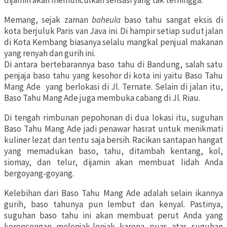
dijamin akan memunculkan sensasi yang tak terhingga.
Memang, sejak zaman
baheula
baso tahu sangat eksis di
kota berjuluk Paris van Java ini. Di hampir setiap sudut jalan
di Kota Kembang biasanya selalu mangkal penjual makanan
yang renyah dan gurih ini.
Di antara bertebarannya baso tahu di Bandung, salah satu
penjaja baso tahu yang kesohor di kota ini yaitu Baso Tahu
Mang Ade yang berlokasi di Jl. Ternate. Selain di jalan itu,
Baso Tahu Mang Ade juga membuka cabang di Jl. Riau.
Di tengah rimbunan pepohonan di dua lokasi itu, suguhan
Baso Tahu Mang Ade jadi penawar hasrat untuk menikmati
kuliner lezat dan tentu saja bersih. Racikan santapan hangat
yang memadukan baso, tahu, ditambah kentang, kol,
siomay, dan telur, dijamin akan membuat lidah Anda
bergoyang-goyang.
Kelebihan dari Baso Tahu Mang Ade adalah selain ikannya
gurih, baso tahunya pun lembut dan kenyal. Pastinya,
suguhan baso tahu ini akan membuat perut Anda yang
keroncongan melonjak-lonjak karena puas atas suguhan