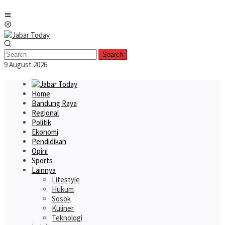
Skip
Mobile
to
Menu
content
Search
9 August 2026
Home
Bandung Raya
Regional
Politik
Ekonomi
Pendidikan
Opini
Sports
Lainnya
Lifestyle
Hukum
Sosok
Kuliner
Teknologi