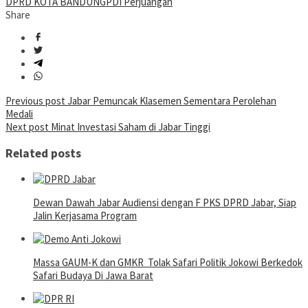
DPRD KOTA BANDUNG
PDI Perjuangan
Share
Post
Previous post
Jabar Pemuncak Klasemen Sementara Perolehan
Medali
navigation
Next post
Minat Investasi Saham di Jabar Tinggi
Related posts
Dewan Dawah Jabar Audiensi dengan F PKS DPRD Jabar, Siap
Jalin Kerjasama Program
Massa GAUM-K dan GMKR Tolak Safari Politik Jokowi Berkedok
Safari Budaya Di Jawa Barat