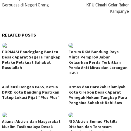
Berpuasa di Negeri Orang
KPU Cimahi Gelar Rakor
navigation
Kampanye
RELATED POSTS
FORMASI Pandeglang Banten
Forum DKM Bandung Raya
Desak Aparat Segera Tangkap
Minta Pemprov Jabar
Pelaku Pelaknat Sahabat
Keluarkan Perda Terbitkan
Rasulullah
Perda Anti Miras dan Larangan
LGBT
Audiensi Dengan PASS, Ketua
Ormas dan Harokah Islamiyah
DPRD Kota Bandung Pastikan
Kota Cirebon Desak Aparat
Tutup Lokasi Pijat “Plus Plus”
Penegak Hukum Tangkap Para
Penghina Sahabat Nabi Saw
Aliansi Aktivis dan Masyarakat
430 Aktivis Sumud Flotilla
Muslim Tasikmalaya Desak
Ditahan dan Terancam