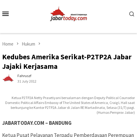
Skip
to
Mobile
content
Menu
Home
Hukum
Kedubes Amerika Serikat-P2TP2A Jabar
Jajaki Kerjasama
Fahruszf
31 July 2012
Ketua P2TP2A Netty Prasetiyani bersalaman dengan Deputy Political Counselor
Domestic Political Affairs Embassy of The United States of America, Craig L Hall saat
berkunjung ke Kantor P2TP2A Jabar di Jalan RE Martadinata, Selasa (31/7) pagi.
(Humas Pemprov Jabar)
JABARTODAY.COM – BANDUNG
Ketua Pusat Pelayanan Terpadu Pemberdayaan Perempuan