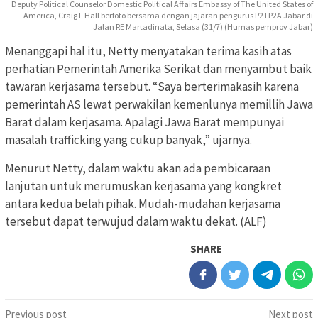
Deputy Political Counselor Domestic Political Affairs Embassy of The United States of
America, Craig L Hall berfoto bersama dengan jajaran pengurus P2TP2A Jabar di
Jalan RE Martadinata, Selasa (31/7) (Humas pemprov Jabar)
Menanggapi hal itu, Netty menyatakan terima kasih atas
perhatian Pemerintah Amerika Serikat dan menyambut baik
tawaran kerjasama tersebut. “Saya berterimakasih karena
pemerintah AS lewat perwakilan kemenlunya memillih Jawa
Barat dalam kerjasama. Apalagi Jawa Barat mempunyai
masalah trafficking yang cukup banyak,” ujarnya.
Menurut Netty, dalam waktu akan ada pembicaraan
lanjutan untuk merumuskan kerjasama yang kongkret
antara kedua belah pihak. Mudah-mudahan kerjasama
tersebut dapat terwujud dalam waktu dekat. (ALF)
SHARE
Post
Previous post
Next post