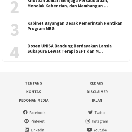
2
Khutbah Jumat: Menjaga Persaudaraan,
Menolak Kebencian, dan Membangun …
3
Kabinet Bayangan Desak Pemerintah Hentikan
Program MBG
4
Dosen UNISA Bandung Berdayakan Lansia
Sukapura Lewat Terapi SEFT dan M…
TENTANG
REDAKSI
KONTAK
DISCLAIMER
PEDOMAN MEDIA
IKLAN
Facebook
Twitter
Pinterest
Instagram
Linkedin
Youtube