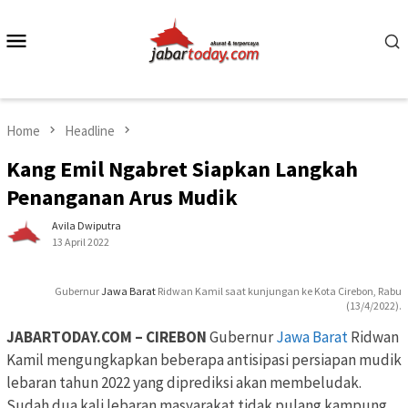
Skip
to
Mobile
content
Menu
Home
Headline
Kang Emil Ngabret Siapkan Langkah
Penanganan Arus Mudik
Avila Dwiputra
13 April 2022
Gubernur
Jawa Barat
Ridwan Kamil saat kunjungan ke Kota Cirebon, Rabu
(13/4/2022).
JABARTODAY.COM – CIREBON
Gubernur
Jawa Barat
Ridwan
Kamil mengungkapkan beberapa antisipasi persiapan mudik
lebaran tahun 2022 yang diprediksi akan membeludak.
Sudah dua kali lebaran masyarakat tidak pulang kampung.