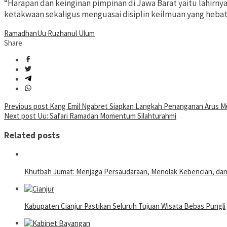
“Harapan dan keinginan pimpinan di Jawa Barat yaitu lahirny
ketakwaan sekaligus menguasai disiplin keilmuan yang hebat,
Ramadhan
Uu Ruzhanul Ulum
Share
Post
Previous post
Kang Emil Ngabret Siapkan Langkah Penanganan Arus M
Next post
Uu: Safari Ramadan Momentum Silahturahmi
navigation
Related posts
Khutbah Jumat: Menjaga Persaudaraan, Menolak Kebencian, da
Kabupaten Cianjur Pastikan Seluruh Tujuan Wisata Bebas Pungli