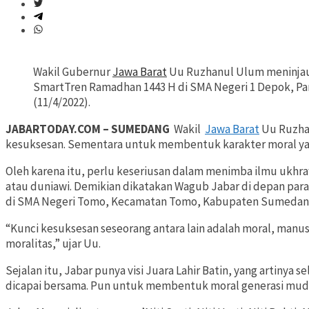
Wakil Gubernur
Jawa Barat
Uu Ruzhanul Ulum meninjau 
SmartTren Ramadhan 1443 H di SMA Negeri 1 Depok, Pa
(11/4/2022).
JABARTODAY.COM – SUMEDANG
Wakil
Jawa Barat
Uu Ruzhan
kesuksesan. Sementara untuk membentuk karakter moral ya
Oleh karena itu, perlu keseriusan dalam menimba ilmu ukhr
atau duniawi. Demikian dikatakan Wagub Jabar di depan para
di SMA Negeri Tomo, Kecamatan Tomo, Kabupaten Sumedang,
“Kunci kesuksesan seseorang antara lain adalah moral, manus
moralitas,” ujar Uu.
Sejalan itu, Jabar punya visi Juara Lahir Batin, yang artinya s
dicapai bersama. Pun untuk membentuk moral generasi muda,