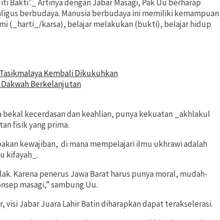
 Niti Bakti’._ Artinya dengan Jabar Masagi, Pak Uu berharap
aligus berbudaya. Manusia berbudaya ini memiliki kemampuan
i (_harti_/karsa), belajar melakukan (bukti), belajar hidup
 Tasikmalaya Kembali Dikukuhkan
 Dakwah Berkelanjutan
 bekal kecerdasan dan keahlian, punya kekuatan _akhlakul
an fisik yang prima.
pakan kewajiban,
di mana mempelajari ilmu ukhrawi adalah
u kifayah_.
lak. Karena penerus Jawa Barat harus punya moral, mudah-
onsep masagi,” sambung Uu.
 visi Jabar Juara Lahir Batin diharapkan dapat terakselerasi.