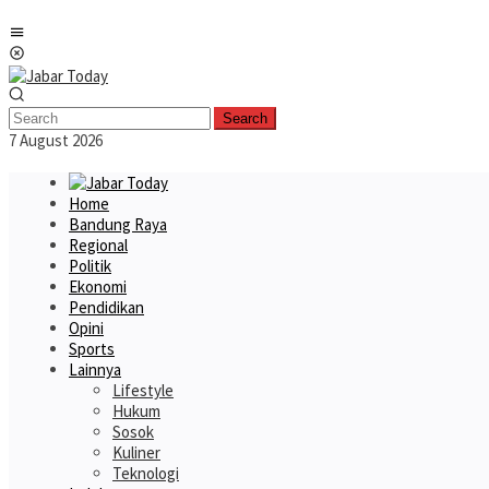
Skip
Mobile
to
Menu
content
Search
7 August 2026
Home
Bandung Raya
Regional
Politik
Ekonomi
Pendidikan
Opini
Sports
Lainnya
Lifestyle
Hukum
Sosok
Kuliner
Teknologi