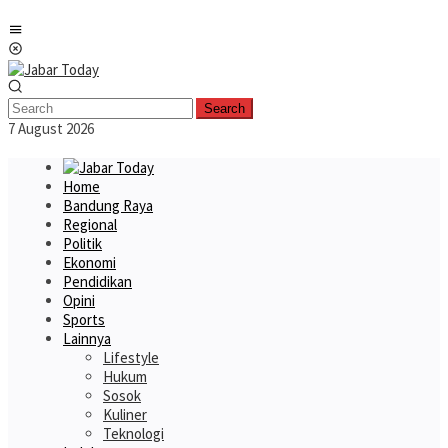
Skip
Mobile
to
Menu
content
Search
7 August 2026
Home
Bandung Raya
Regional
Politik
Ekonomi
Pendidikan
Opini
Sports
Lainnya
Lifestyle
Hukum
Sosok
Kuliner
Teknologi