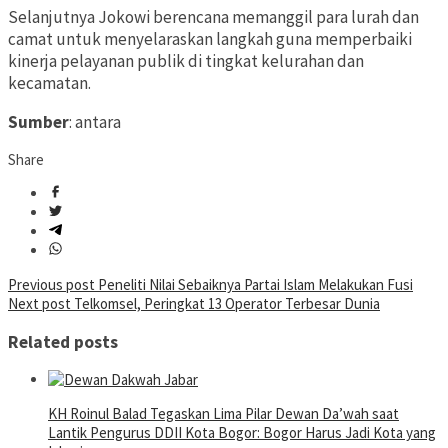
Selanjutnya Jokowi berencana memanggil para lurah dan
camat untuk menyelaraskan langkah guna memperbaiki
kinerja pelayanan publik di tingkat kelurahan dan
kecamatan.
Sumber
: antara
Share
Post
Previous post
Peneliti Nilai Sebaiknya Partai Islam Melakukan Fusi
Next post
Telkomsel, Peringkat 13 Operator Terbesar Dunia
navigation
Related posts
KH Roinul Balad Tegaskan Lima Pilar Dewan Da’wah saat
Lantik Pengurus DDII Kota Bogor: Bogor Harus Jadi Kota yang