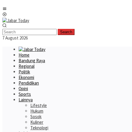
Skip
Mobile
to
Menu
content
Search
7 August 2026
Home
Bandung Raya
Regional
Politik
Ekonomi
Pendidikan
Opini
Sports
Lainnya
Lifestyle
Hukum
Sosok
Kuliner
Teknologi