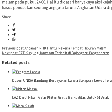
malam pada pukul 24.00. Hal itu didasari banyaknya aksi ke
kasus penusukan seorang anggota taruna Angkatan Udara di 
Share
Post
Previous post
Ancaman PHK Hantui Pekerja Tempat Hiburan Malam
Next post
FZF Kunjungi Kawasan Terisolir di Bojongsari Pangandaran
navigation
Related posts
Dosen UNISA Bandung Berdayakan Lansia Sukapura Lewat Terap
LAZ Darul Hikam Gelar Khitan Gratis Berkualitas Untuk 51 Anak