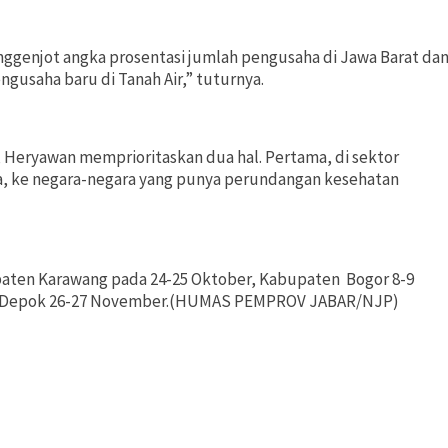
genjot angka prosentasi jumlah pengusaha di Jawa Barat da
ngusaha baru di Tanah Air,” tuturnya.
, Heryawan memprioritaskan dua hal. Pertama, di sektor
ua, ke negara-negara yang punya perundangan kesehatan
paten Karawang pada 24-25 Oktober, Kabupaten Bogor 8-9
a Depok 26-27 November.(HUMAS PEMPROV JABAR/NJP)