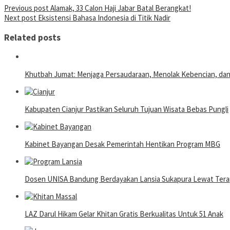
Post
Previous post
Alamak, 33 Calon Haji Jabar Batal Berangkat!
Next post
Eksistensi Bahasa Indonesia di Titik Nadir
navigation
Related posts
Khutbah Jumat: Menjaga Persaudaraan, Menolak Kebencian, da
Kabupaten Cianjur Pastikan Seluruh Tujuan Wisata Bebas Pungli
Kabinet Bayangan Desak Pemerintah Hentikan Program MBG
Dosen UNISA Bandung Berdayakan Lansia Sukapura Lewat Terap
LAZ Darul Hikam Gelar Khitan Gratis Berkualitas Untuk 51 Anak