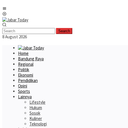
Skip
Mobile
to
Menu
content
Search
8 August 2026
Home
Bandung Raya
Regional
Politik
Ekonomi
Pendidikan
Opini
Sports
Lainnya
Lifestyle
Hukum
Sosok
Kuliner
Teknologi