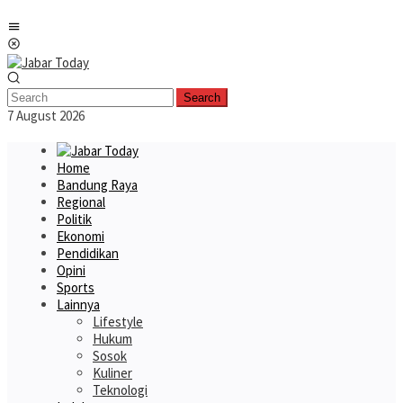
Skip
Mobile
to
Menu
content
Search
7 August 2026
Home
Bandung Raya
Regional
Politik
Ekonomi
Pendidikan
Opini
Sports
Lainnya
Lifestyle
Hukum
Sosok
Kuliner
Teknologi