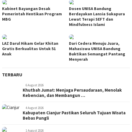
Kabinet Bayangan Desak
Dosen UNISA Bandung
Pemerintah Hentikan Program
Berdayakan Lansia Sukapura
MBG
Lewat Terapi SEFT dan
Mindfulness Islami
LAZ Darul Hikam Gelar Khitan
Dari Cedera Menuju Juara,
Gratis Berkualitas Untuk 51
Mahasiswa UNISA Bandung
Anak
Buktikan Semangat Pantang
Menyerah
TERBARU
6 August 2026
Khutbah Jumat: Menjaga Persaudaraan, Menolak
Kebencian, dan Membangun …
4 August 2026
Kabupaten Cianjur Pastikan Seluruh Tujuan Wisata
Bebas Pungli
1 August 2026