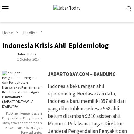
Skip
Mobile
to
Menu
content
Home
Headline
Indonesia Krisis Ahli Epidemiolog
Jabar Today
1 October 2014
JABARTODAY.COM – BANDUNG
Indonesia kekurangan ahli
epidemiolog. Berdasarkan data,
Indonesia baru memiliki 357 ahli dari
yang dibutuhkan sebesar 568 ahli
Plt Dirjen Pengendalian
belum ditambah 9.510 asisten ahli.
Penyakit dan Penyehatan
Menurut Pelaksana Tugas Direktur
Masyarakat Kementerian
Kesehatan Prof. Dr. Agus
Jenderal Pengendalian Penyakit dan
Purwadianto.