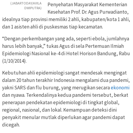
(JABARTODAY/AVILA
Penyehatan Masyarakat Kementerian
DWIPUTRA)
Kesehatan Prof. Dr. Agus Purwadianto,
idealnya tiap provinsi memiliki 2 ahli, kabupaten/kota 1 ahli,
dan 1 asisten ahli di puskesmas tiap kecamatan.
“Dengan perkembangan yang ada, seperti ebola, jumlahnya
harus lebih banyak,” tukas Agus di sela Pertemuan Ilmiah
Epidemiologi Nasional ke-4 di Hotel Horison Bandung, Rabu
(1/10/2014).
Kebutuhan ahli epidemiologi sangat mendesak mengingat
dalam 20 tahun terakhir Indonesia mengalami dua pandemi,
yakni SARS dan flu burung, yang merugikan secara
ekonomi
dan nyawa. Terkendalinya kedua pandemi tersebut, berkat
penerapan pendekatan epidemiologi di tingkat global,
regional, nasional, dan lokal. Kemampuan deteksi dini
penyakit menular mutlak diperlukan agar pandemi dapat
dicegah.