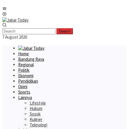
Skip
Mobile
to
Menu
content
Search
7 August 2026
Home
Bandung Raya
Regional
Politik
Ekonomi
Pendidikan
Opini
Sports
Lainnya
Lifestyle
Hukum
Sosok
Kuliner
Teknologi