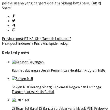
pelaku usaha yang bergerak dalam bidang batu bara.
(ADR)
Share
Post
Previous post
PT KAI Siap Tambah Lokomotif
Next post
Indonesia Krisis Ahli Epidemiolog
navigation
Related posts
Kabinet Bayangan Desak Pemerintah Hentikan Program MBG
Sekjen MUI Dorong Sinergi Diplomasi Negara dan Lembaga
Filantropi Atasi Krisis Global
23 Ruas Tol Bakal Di Bangun di Jabar yang Masuk PSN Prabowo