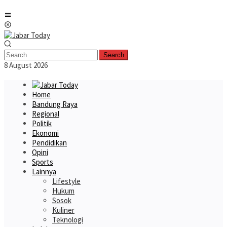
Skip
Mobile
to
Menu
content
Search
8 August 2026
Home
Bandung Raya
Regional
Politik
Ekonomi
Pendidikan
Opini
Sports
Lainnya
Lifestyle
Hukum
Sosok
Kuliner
Teknologi