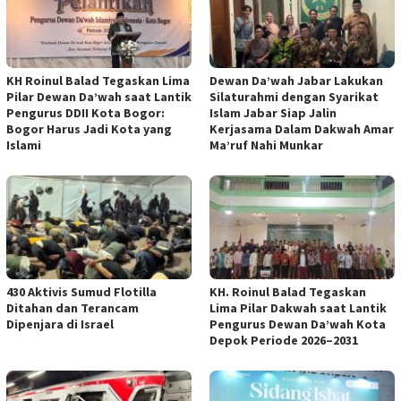
KH Roinul Balad Tegaskan Lima
Dewan Da’wah Jabar Lakukan
Pilar Dewan Da’wah saat Lantik
Silaturahmi dengan Syarikat
Pengurus DDII Kota Bogor:
Islam Jabar Siap Jalin
Bogor Harus Jadi Kota yang
Kerjasama Dalam Dakwah Amar
Islami
Ma’ruf Nahi Munkar
430 Aktivis Sumud Flotilla
KH. Roinul Balad Tegaskan
Ditahan dan Terancam
Lima Pilar Dakwah saat Lantik
Dipenjara di Israel
Pengurus Dewan Da’wah Kota
Depok Periode 2026–2031