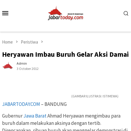
Skip
to
Mobile
content
Menu
Home
Peristiwa
Heryawan Imbau Buruh Gelar Aksi Damai
Admin
3 October 2012
(GAMBAR ILUSTRASI: ISTIMEWA)
JABARTODAY.COM
– BANDUNG
Gubernur
Jawa Barat
Ahmad Heryawan mengimbau para
buruh dalam melakukan aksinya dengan tertib.
Direncanakan, ribuan buruh akan menggelar demonstrasi di