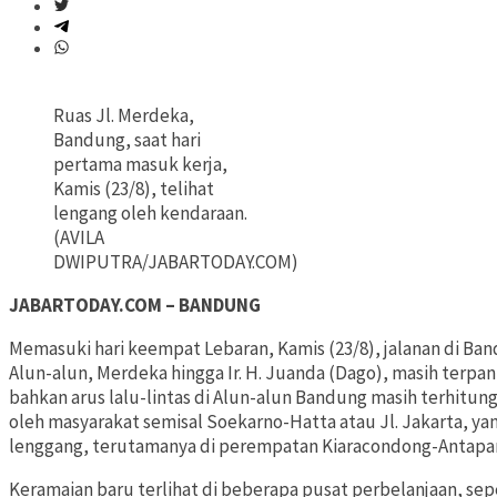
Ruas Jl. Merdeka,
Bandung, saat hari
pertama masuk kerja,
Kamis (23/8), telihat
lengang oleh kendaraan.
(AVILA
DWIPUTRA/JABARTODAY.COM)
JABARTODAY.COM – BANDUNG
Memasuki hari keempat Lebaran, Kamis (23/8), jalanan di Ban
Alun-alun, Merdeka hingga Ir. H. Juanda (Dago), masih terpant
bahkan arus lalu-lintas di Alun-alun Bandung masih terhitung 
oleh masyarakat semisal Soekarno-Hatta atau Jl. Jakarta, yang
lenggang, terutamanya di perempatan Kiaracondong-Antapan
Keramaian baru terlihat di beberapa pusat perbelanjaan, sepe