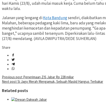
hari Kamis (23/8), udah mulai masuk kerja. Cuma belum tahu
waktu lalu.
Jalanan yang lengang di
Kota Bandung
sendiri, diakibatkan 
Malahan, beberapa pedagang kaki lima, baru ada yang melakuk
menghindari kemacetan dan kepadatan penumpang. “Ga apa-
banget,” ucapnya sambil tersenyum. Diperkirakan lalu-lintas
(27/8) mendatang. (AVILA DWIPUTRA/DEDE SUHERLAN)
Share
Post
Previous post
Penerimaan ZIS Jabar Rp 228 miliar
Next post
Si Jago Merah Mengamuk, Sebuah Masjid Hangus Terbakar
navigation
Related posts