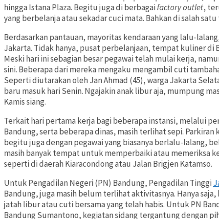
hingga Istana Plaza. Begitu juga di berbagai
factory outlet
, te
yang berbelanja atau sekadar cuci mata. Bahkan di salah sat
Berdasarkan pantauan, mayoritas kendaraan yang lalu-lalang
Jakarta. Tidak hanya, pusat perbelanjaan, tempat kuliner di
Meski hari ini sebagian besar pegawai telah mulai kerja, n
sini. Beberapa dari mereka mengaku mengambil cuti tambaha
Seperti diutarakan oleh Jan Ahmad (45), warga Jakarta Selatan
baru masuk hari Senin. Ngajakin anak libur aja, mumpung masi
Kamis siang.
Terkait hari pertama kerja bagi beberapa instansi, melalui 
Bandung, serta beberapa dinas, masih terlihat sepi. Parkiran
begitu juga dengan pegawai yang biasanya berlalu-lalang, belu
masih banyak tempat untuk memperbaiki atau memeriksa k
seperti di daerah Kiaracondong atau Jalan Brigjen Katamso.
Untuk Pengadilan Negeri (PN) Bandung, Pengadilan Tinggi
J
Bandung, juga masih belum terlihat aktivitasnya. Hanya saj
jatah libur atau cuti bersama yang telah habis. Untuk PN Ba
Bandung Sumantono, kegiatan sidang tergantung dengan pihak