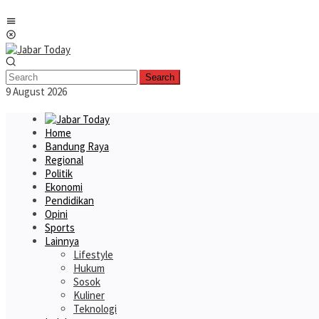
Skip
Mobile
to
Menu
content
Search
9 August 2026
Home
Bandung Raya
Regional
Politik
Ekonomi
Pendidikan
Opini
Sports
Lainnya
Lifestyle
Hukum
Sosok
Kuliner
Teknologi