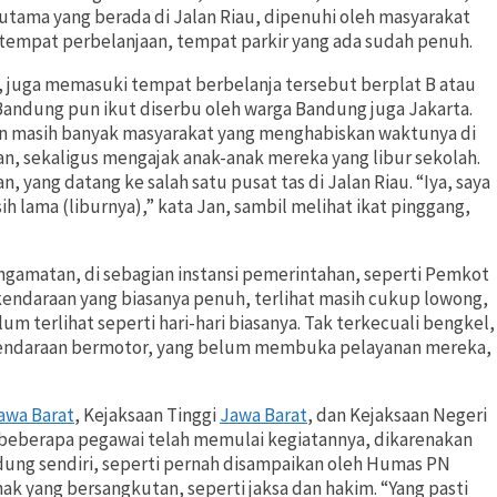
rutama yang berada di Jalan Riau, dipenuhi oleh masyarakat
u tempat perbelanjaan, tempat parkir yang ada sudah penuh.
, juga memasuki tempat berbelanja tersebut berplat B atau
 Bandung pun ikut diserbu oleh warga Bandung juga Jakarta.
amun masih banyak masyarakat yang menghabiskan waktunya di
n, sekaligus mengajak anak-anak mereka yang libur sekolah.
, yang datang ke salah satu pusat tas di Jalan Riau. “Iya, saya
h lama (liburnya),” kata Jan, sambil melihat ikat pinggang,
pengamatan, di sebagian instansi pemerintahan, seperti Pemkot
 kendaraan yang biasanya penuh, terlihat masih cukup lowong,
m terlihat seperti hari-hari biasanya. Tak terkecuali bengkel,
endaraan bermotor, yang belum membuka pelayanan mereka,
awa Barat
, Kejaksaan Tinggi
Jawa Barat
, dan Kejaksaan Negeri
a, beberapa pegawai telah memulai kegiatannya, dikarenakan
ndung sendiri, seperti pernah disampaikan oleh Humas PN
 yang bersangkutan, seperti jaksa dan hakim. “Yang pasti