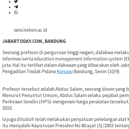
iaincirebon.ac.id
JABARTODAY.COM, BANDUNG
Seorang profesor di perguruan tinggi negeri, didakwa mela
informasi serta
education management information system
(E
juta. Hal itu terlihat dalam dakwaan yang dibacakan oleh 
Pengadilan Tindak Pidana
Korupsi
Bandung, Senin (10/9).
Profesor tersebut adalah Abdus Salam, seorang dosen yang ber
Menurut Penuntut Umum, Abdus Salam selaku pejabat pem
Perkiraan Sendiri (HPS) mengenain harga peralatan tersebut
2010.
Ia juga dituduh telah melakukan penyatuan pelelangan alat 
itu menyalahi Keputusan Presiden No 80 ayat (3)/2003 tentan