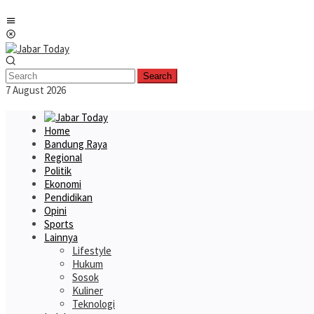
Skip
Mobile
to
Menu
content
Search
7 August 2026
Home
Bandung Raya
Regional
Politik
Ekonomi
Pendidikan
Opini
Sports
Lainnya
Lifestyle
Hukum
Sosok
Kuliner
Teknologi