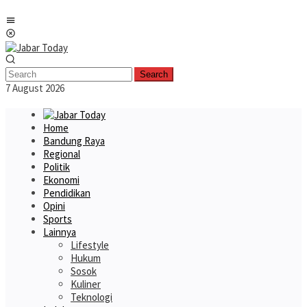
Skip
Mobile
to
Menu
content
Search
7 August 2026
Home
Bandung Raya
Regional
Politik
Ekonomi
Pendidikan
Opini
Sports
Lainnya
Lifestyle
Hukum
Sosok
Kuliner
Teknologi