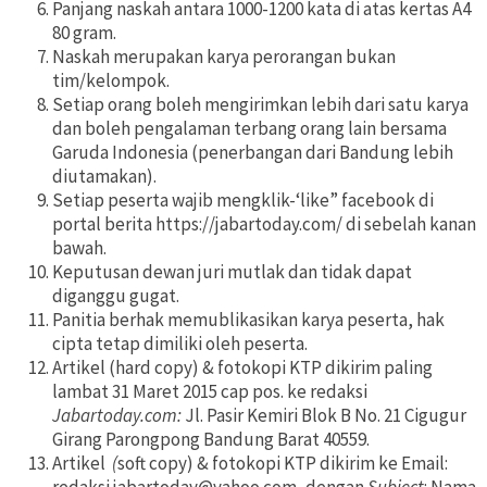
Panjang naskah antara 1000-1200 kata di atas kertas A4
80 gram.
Naskah merupakan karya perorangan bukan
tim/kelompok.
Setiap orang boleh mengirimkan lebih dari satu karya
dan boleh pengalaman terbang orang lain bersama
Garuda Indonesia (penerbangan dari Bandung lebih
diutamakan).
Setiap peserta wajib mengklik-‘like” facebook di
portal berita https://jabartoday.com/ di sebelah kanan
bawah.
Keputusan dewan juri mutlak dan tidak dapat
diganggu gugat.
Panitia berhak memublikasikan karya peserta, hak
cipta tetap dimiliki oleh peserta.
Artikel (hard copy) & fotokopi KTP dikirim paling
lambat 31 Maret 2015 cap pos. ke redaksi
Jabartoday.com:
Jl. Pasir Kemiri Blok B No. 21 Cigugur
Girang Parongpong Bandung Barat 40559.
Artikel
(
soft copy) & fotokopi KTP dikirim ke Email: