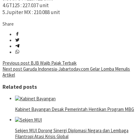
4.GT125 : 227.037 unit
5.Jupiter MX : 210.088 unit
Share
Post
Previous post
BJB Wajib Pajak Terbaik
Next post
Garuda Indonesia-Jabartoday.com Gelar Lomba Menulis
navigation
Artikel
Related posts
Kabinet Bayangan Desak Pemerintah Hentikan Program MBG
Sekjen MUI Dorong Sinergi Diplomasi Negara dan Lembaga
Filantropi Atasi Krisis Global