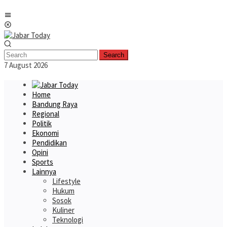
Skip
Mobile
to
Menu
content
Search
7 August 2026
Home
Bandung Raya
Regional
Politik
Ekonomi
Pendidikan
Opini
Sports
Lainnya
Lifestyle
Hukum
Sosok
Kuliner
Teknologi