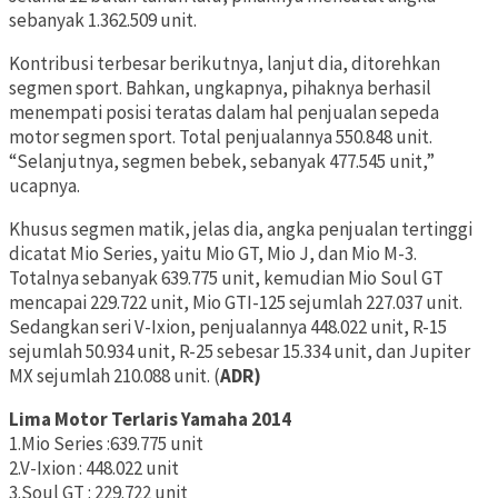
sebanyak 1.362.509 unit.
Kontribusi terbesar berikutnya, lanjut dia, ditorehkan
segmen sport. Bahkan, ungkapnya, pihaknya berhasil
menempati posisi teratas dalam hal penjualan sepeda
motor segmen sport. Total penjualannya 550.848 unit.
“Selanjutnya, segmen bebek, sebanyak 477.545 unit,”
ucapnya.
Khusus segmen matik, jelas dia, angka penjualan tertinggi
dicatat Mio Series, yaitu Mio GT, Mio J, dan Mio M-3.
Totalnya sebanyak 639.775 unit, kemudian Mio Soul GT
mencapai 229.722 unit, Mio GTI-125 sejumlah 227.037 unit.
Sedangkan seri V-Ixion, penjualannya 448.022 unit, R-15
sejumlah 50.934 unit, R-25 sebesar 15.334 unit, dan Jupiter
MX sejumlah 210.088 unit. (
ADR)
Lima Motor Terlaris Yamaha 2014
1.Mio Series :639.775 unit
2.V-Ixion : 448.022 unit
3.Soul GT : 229.722 unit