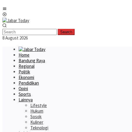
Skip
Mobile
to
Menu
content
Search
8 August 2026
Home
Bandung Raya
Regional
Politik
Ekonomi
Pendidikan
Opini
Sports
Lainnya
Lifestyle
Hukum
Sosok
Kuliner
Teknologi