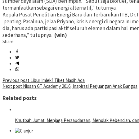
sumber daya alam (SDA) berlimpah. “Sebut saja Biofuel, tenag
termanfaatkan sebagai energi alternatif,” tuturnya.
Kepala Pusat Penelitian Energi Baru dan Terbarukan ITB, Dr. Ir
penting. Pasalnua, jelaa Priyono, krisis energi di negara ini
dia, harus ada partisipasi aktif seluruh elemen dalam hal meru
sederhana,” tutupnya.
(win)
Share
Post
Previous post
Libur Imlek? Tiket Masih Ada
Next post
Nissan GT Academy 2016, Inspirasi Perjuangan Anak Bangsa
navigation
Related posts
Khutbah Jumat: Menjaga Persaudaraan, Menolak Kebencian, da