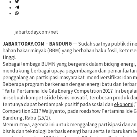
jabartoday.com/net
JABARTODAY.COM
– BANDUNG —
Sudah saatnya publik di ne
bahan bakar minyak (BBM) yang berbahan baku fosil, keters
tinggi.
Sebagai lembaga BUMN yang bergerak dalam bidqng energi, 
mendukung berbagai upaya pegembangan dan pemanfaatan e
penggalang an partisipasi masyarakat mendiversifikasi dan m
Beberapa program berkenaan dengan energi batu dan terbar
“Yaitu Pertamina Ide Gila Energy Competition 2017. Ini berjala
ini sebuah kompetisi ide bisnis inovatif, terobosan produk d
tentunya dapat berdampak positif pada sosial dan
ekonomi
,
Competition 2017 Waljiyanto, pada roadshow Pertamina Ide Gi
Bandung, Rabu (25/1).
Menurutnya, agenda ini untuk menggalang partisipasi dan a
bisnis dan teknologi berbasis energi baru serta terbarukam 