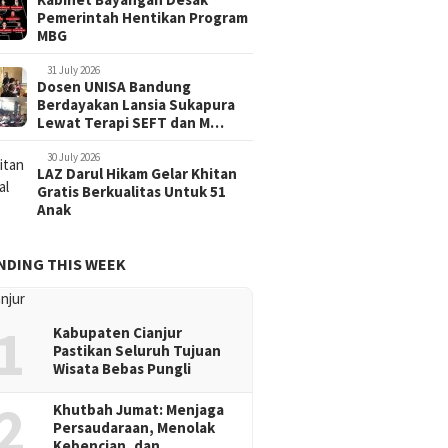
Pemerintah Hentikan Program
MBG
31 July 2026
Dosen UNISA Bandung
Berdayakan Lansia Sukapura
Lewat Terapi SEFT dan M…
30 July 2026
LAZ Darul Hikam Gelar Khitan
Gratis Berkualitas Untuk 51
Anak
NDING THIS WEEK
1
Kabupaten Cianjur
Pastikan Seluruh Tujuan
Wisata Bebas Pungli
2
Khutbah Jumat: Menjaga
Persaudaraan, Menolak
Kebencian, dan