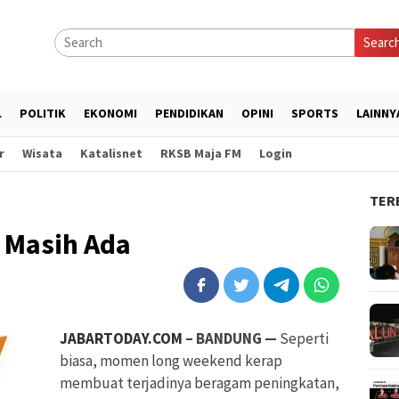
Searc
L
POLITIK
EKONOMI
PENDIDIKAN
OPINI
SPORTS
LAINNY
r
Wisata
Katalisnet
RKSB Maja FM
Login
TER
t Masih Ada
JABARTODAY.COM
– BANDUNG —
Seperti
biasa, momen long weekend kerap
membuat terjadinya beragam peningkatan,