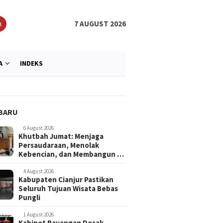
h
7 AUGUST 2026
A
INDEKS
BARU
6 August 2026
Khutbah Jumat: Menjaga
Persaudaraan, Menolak
Kebencian, dan Membangun …
4 August 2026
Kabupaten Cianjur Pastikan
Seluruh Tujuan Wisata Bebas
Pungli
1 August 2026
Kabinet Bayangan Desak