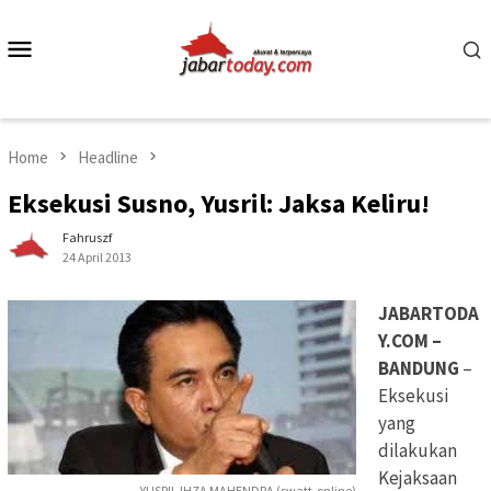
Skip
to
Mobile
content
Menu
Home
Headline
Eksekusi Susno, Yusril: Jaksa Keliru!
Fahruszf
24 April 2013
JABARTODA
Y.COM –
BANDUNG
–
Eksekusi
yang
dilakukan
Kejaksaan
YUSRIL IHZA MAHENDRA (swatt-online)